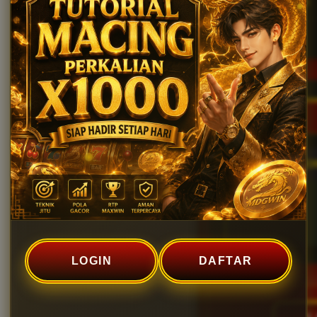
Layanan Support
Platform
BO
LOGIN
DAFTAR