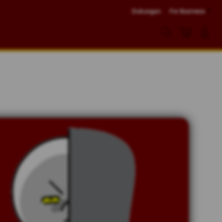
Dukungan
For Business
Cari
Troli
Login/Sign-Up
Cari