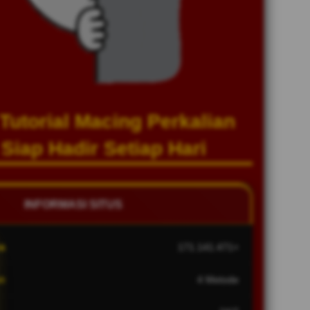
utorial Macing Perkalian
Siap Hadir Setiap Hari
INFORMASI SITUS
a
171.141.471+
n
4 Metode