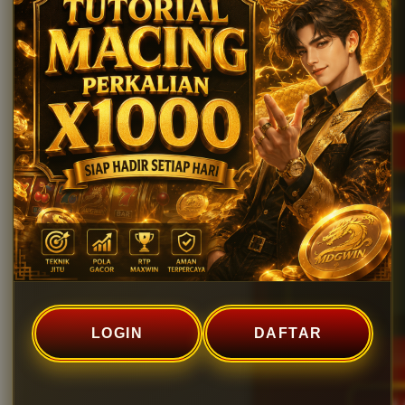
Layanan Support
Platform
BO
LOGIN
DAFTAR