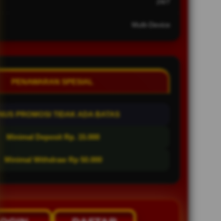
24/7
Multi-Device
PENAWARAN SPESIAL
NUS PROMOSI TIDAK ADA BATAS
Minimal Deposit Rp. 15.000
Minimal Withdraw Rp 50.000