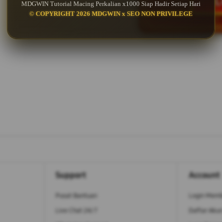
L
MDGWIN Tutorial Macing Perkalian x1000 Siap Hadir Setiap Hari
© COPYRIGHT 2026 MDGWIN x SEO NON PRIVILEGE
Support
Account
Pusat Bantuan
Login Mem
Live Chat 24/7
Daftar Aku