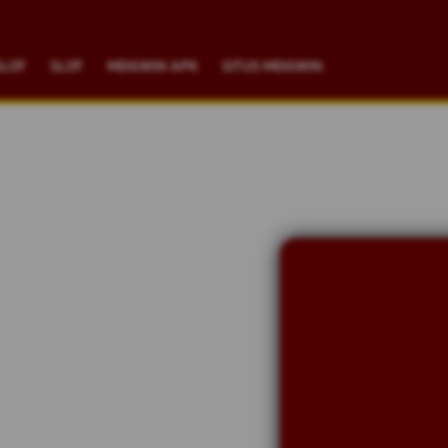
SLOT
SLOT
MDGWIN APK
SITUS MDGWIN