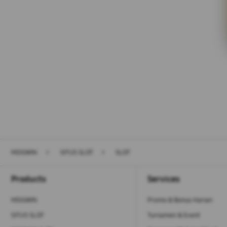
Layer Popup Close
MDGWIN
>
SITUS SLOT
>
SLOT
Footer Navigation
Products
Services
MDGWIN
Promo & Bonus Harian
SITUS SLOT
Turnamen & Event