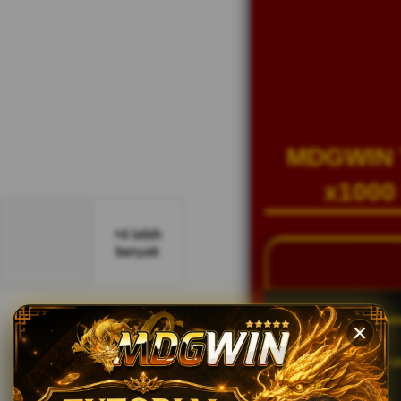
MDGWIN T
x1000 
+4 lebih
banyak
Penilaian Penggun
Sistem Pembayara