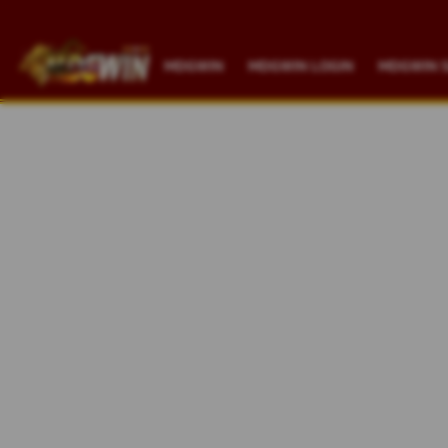
Skip
to
content
MDGWIN
MDGWIN LOGIN
MDGWIN 