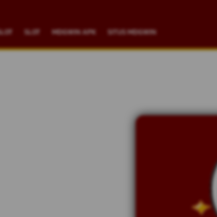
SLOT
SLOT
MDGWIN APK
SITUS MDGWIN