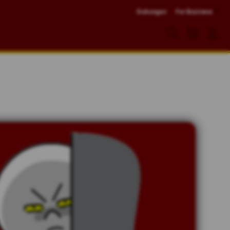
Dukungan
For Business
Cari
Troli
Login/Sign-Up
Cari