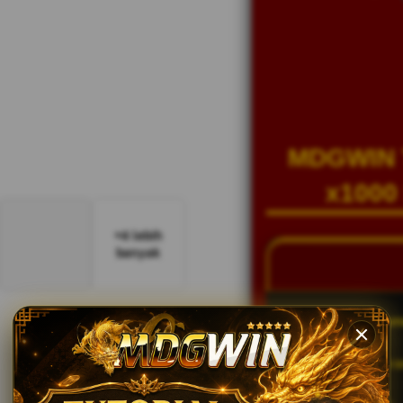
MDGWIN T
x1000 
+4 lebih
banyak
Penilaian Penggun
Sistem Pembayara