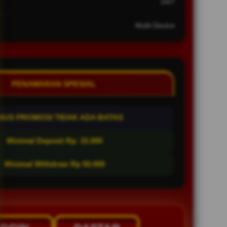
24/7
Multi-Device
PENAWARAN SPESIAL
NUS PROMOSI TIDAK ADA BATAS
Minimal Deposit Rp. 15.000
Minimal Withdraw Rp 50.000