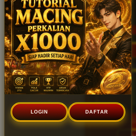
Layanan Support
Platform
BO
LOGIN
DAFTAR