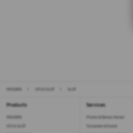
Layer Popup Close
MDGWIN
>
SITUS SLOT
>
SLOT
Footer Navigation
Products
Services
MDGWIN
Promo & Bonus Harian
SITUS SLOT
Turnamen & Event