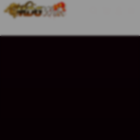
Lewati
ke
Cari
Login
Navigasi
Pusat Update
informasi
pembaruan