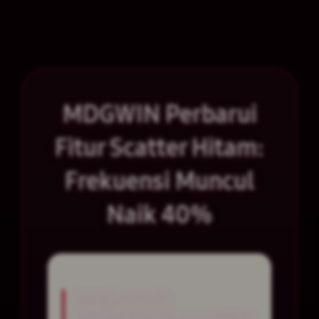
MDGWIN Perbarui
Fitur Scatter Hitam:
Frekuensi Muncul
Naik 40%
RINGKASAN
PEMBARUAN SCATTER