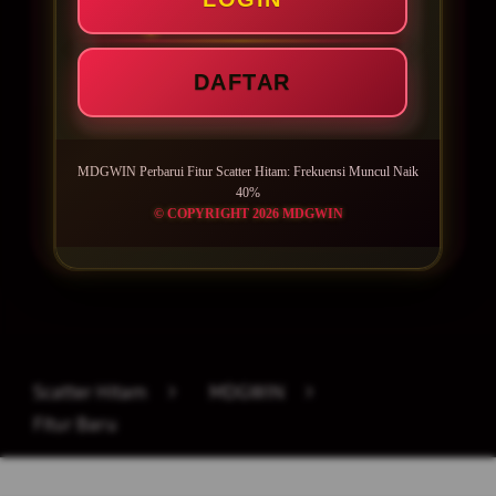
Mekanisme bonus diperbarui
bertahap
DAFTAR
Daftar slot terdampak tersedia
MDGWIN Perbarui Fitur Scatter Hitam: Frekuensi Muncul Naik
40%
LOGIN
DAFTAR
© COPYRIGHT 2026 MDGWIN
Tutup Popup
Scatter Hitam
>
MDGWIN
>
Fitur Baru