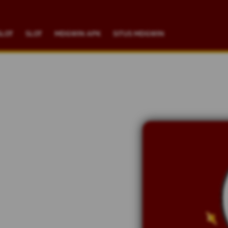
SLOT
SLOT
MDGWIN APK
SITUS MDGWIN