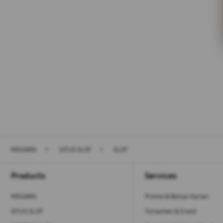
Layer Popup Close
MDGWIN
>
SITUS SLOT
>
SLOT
Footer Navigation
Products
Services
MDGWIN
Promo & Bonus Harian
SITUS SLOT
Turnamen & Event