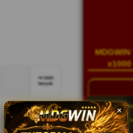
MDGWIN T
x1000 
+4 lebih
banyak
Penilaian Penggun
Sistem Pembayara