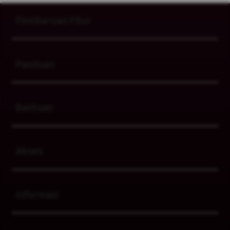
Buka
Navigasi Footer
Pembaruan Fitur
Buka
Panduan
Buka
Bantuan
Buka
Akses
Buka
Informasi
Buka