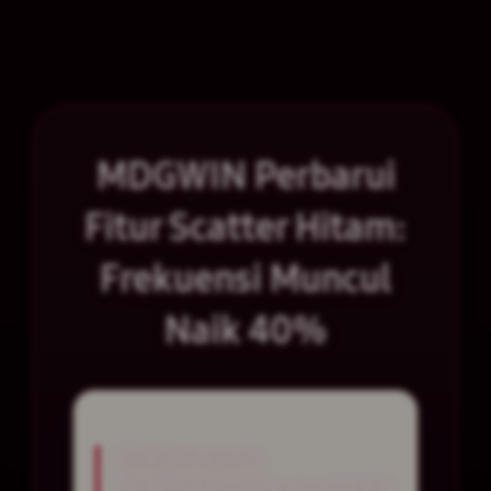
MDGWIN Perbarui
Fitur Scatter Hitam:
Frekuensi Muncul
Naik 40%
RINGKASAN
PEMBARUAN SCATTER