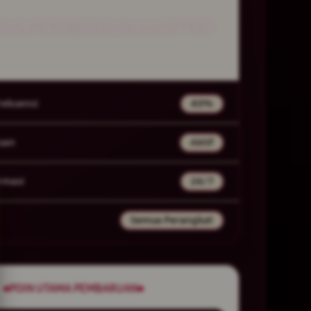
SAN PEMBARUAN SCATTER
rekuensi
40%
uan
Aktif
rmasi
24/7
Semua Perangkat
POIN UTAMA PEMBARUAN