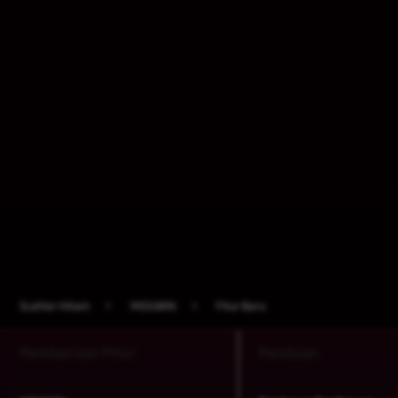
Tutup Popup
Scatter Hitam
>
MDGWIN
>
Fitur Baru
Navigasi Footer
Pembaruan Fitur
Panduan