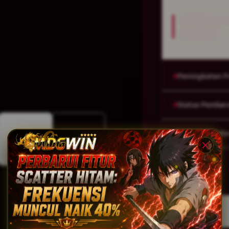
RINGKA
HITAM
Peningkatan F
Status Pembar
Dukungan Info
+4
informasi
lainnya
Akses