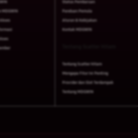
GWIN
Status Pembaruan
un MDGWIN
Panduan Pemula
Akses
Aturan & Kebijakan
formasi
Kontak MDGWIN
Akses
Tentang Scatter Hitam
ember
Tentang Scatter Hitam
Mengapa Fitur Ini Penting
Provider dan Slot Terdampak
Tentang MDGWIN