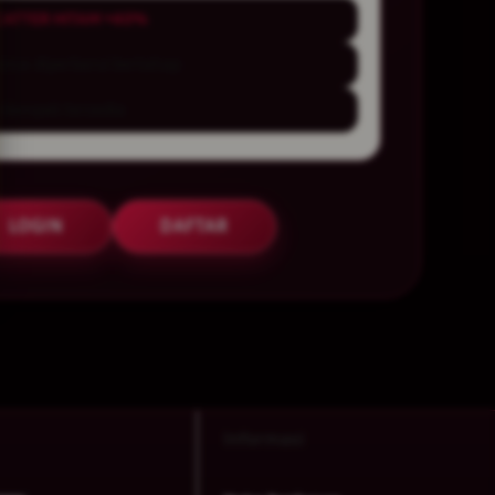
CATTER HITAM +40%
nus diperbarui bertahap
erdampak tersedia
LOGIN
DAFTAR
Informasi