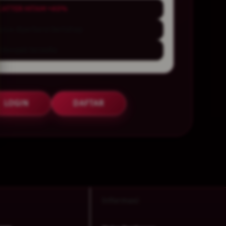
CATTER HITAM +40%
nus diperbarui bertahap
erdampak tersedia
LOGIN
DAFTAR
Informasi