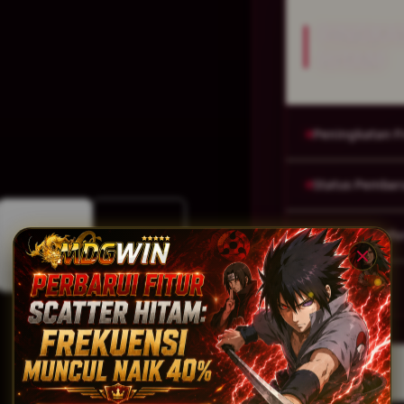
RINGKA
HITAM
Peningkatan F
Status Pembar
Dukungan Info
+4
informasi
lainnya
Akses