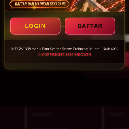
FREKUENSI S
Mekanisme bo
LOGIN
DAFTAR
Daftar slot t
MDGWIN Perbarui Fitur Scatter Hitam: Frekuensi Muncul Naik 40%
© COPYRIGHT 2026 MDGWIN
Bantuan
Akses