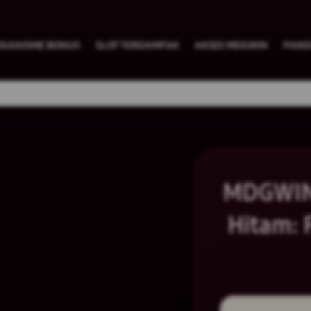
EKANISME BONUS
SLOT TERDAMPAK
AKSES MDGWIN
PAND
MDGWIN 
Hitam: 