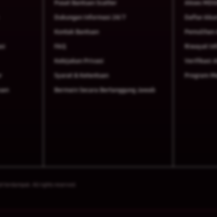
Pusat Bantuan Scatter
Akses MD
Dukungan Informasi 24/7
Daftar Ak
Kontak Bantuan
Pemulihan 
si
FAQ
Riwayat In
Kebijakan Privasi
Verifikasi 
r
Syarat & Ketentuan
Program M
uan
Bermain Secara Bertanggung Jawab
 terdampak. All rights reserved.