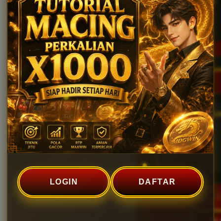
Layanan Support
Platform
BO
LOGIN
DAFTAR