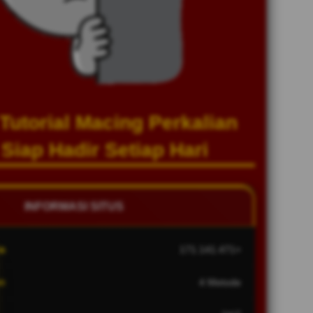
utorial Macing Perkalian
Siap Hadir Setiap Hari
INFORMASI SITUS
a
171.141.471+
n
4 Metode