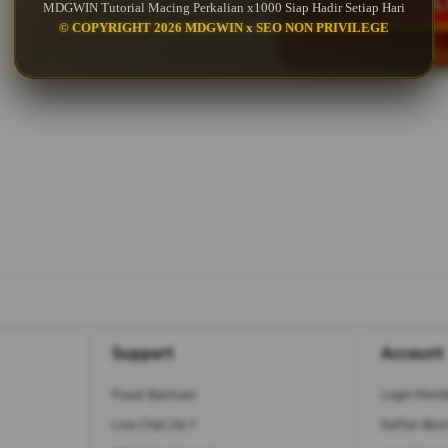
L
MDGWIN Tutorial Macing Perkalian x1000 Siap Hadir Setiap Hari
© COPYRIGHT 2026 MDGWIN x SEO NON PRIVILEGE
Support
Account
Pusat Bantuan
Login Mem
Live Chat 24/7
Daftar Aku