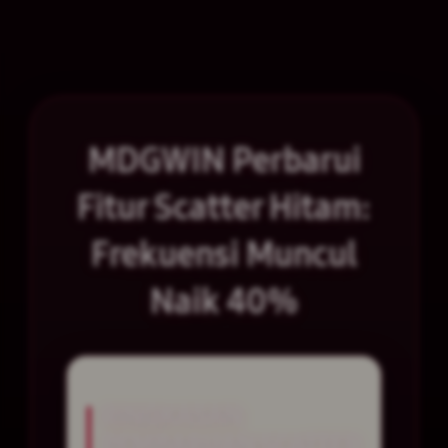
MDGWIN Perbarui
Fitur Scatter Hitam:
Frekuensi Muncul
Naik 40%
RINGKASAN
PEMBARUAN SCATTER