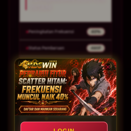
HITAM
Peningkatan Frekuensi
40%
Status Pembaruan
Aktif
Dukungan Informasi
24/7
Akses
Semua Perangkat
POIN UTAMA PEMBARUAN
FREKUENSI SCATTER HITAM +40%
LOGIN