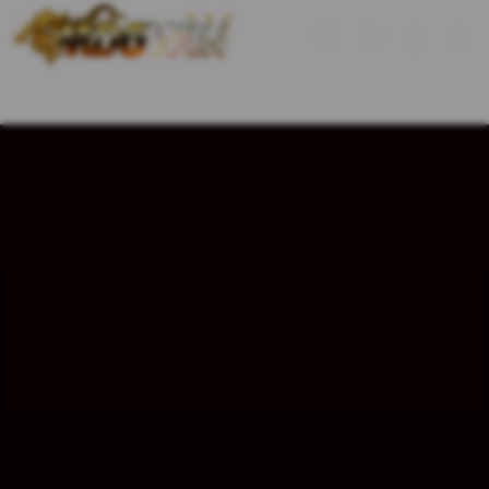
Lewati
ke
Cari
Login
Navigasi
Pusat Update
informasi
pembaruan