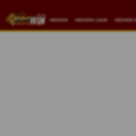
Skip
to
content
MDGWIN
MDGWIN LOGIN
MDGWIN 