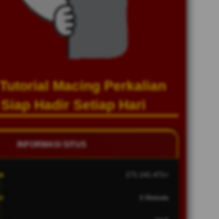
utorial Macing Perkalian
Siap Hadir Setiap Hari
INFORMASI SITUS
a
171.141.471+
n
4 Metode