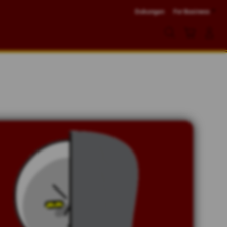
Dukungan
For Business
Cari
Troli
Login/Sign-Up
Cari