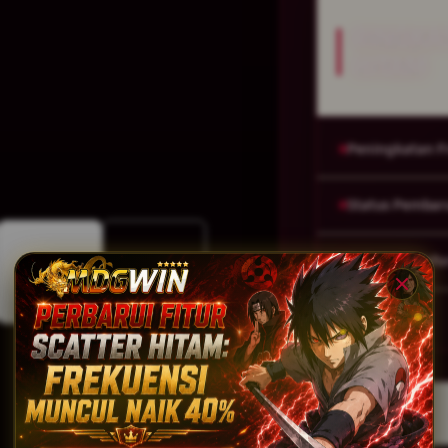
RINGKA
HITAM
Peningkatan F
Status Pembar
Dukungan Info
+4
informasi
lainnya
Akses