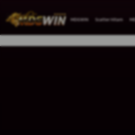
Lewati
ke
informasi
pembaruan
MDGWIN
Scatter Hitam
M