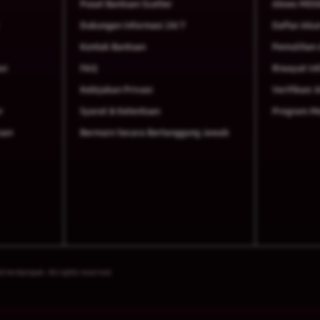
Pusat Bantuan Scatter
Akses MD
Dukungan Informasi 24/7
Daftar Ak
Kontak Bantuan
Pemulihan 
si
FAQ
Riwayat In
Kebijakan Privasi
Verifikasi 
r
Syarat & Ketentuan
Program M
uan
Bermain Secara Bertanggung Jawab
 terdampak. All rights reserved.