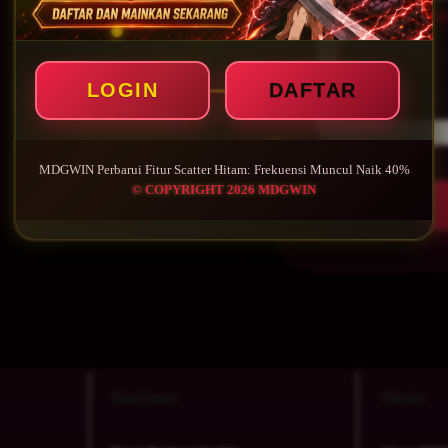
FREKUENSI S
Mekanisme bo
LOGIN
DAFTAR
Daftar slot t
MDGWIN Perbarui Fitur Scatter Hitam: Frekuensi Muncul Naik 40%
© COPYRIGHT 2026 MDGWIN
Bantuan
Akses