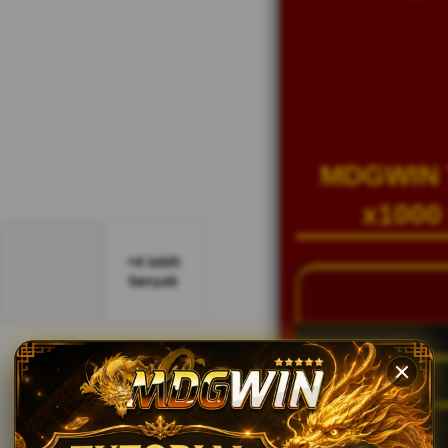
MDGWIN T
x1000 
+4 lebih
banyak
Penilaian Penggun
Sistem Pembayara