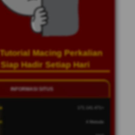
utorial Macing Perkalian
Siap Hadir Setiap Hari
INFORMASI SITUS
a
171.141.471+
n
4 Metode