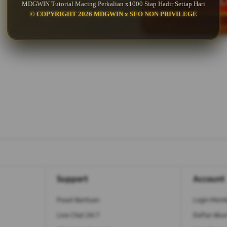
L
MDGWIN Tutorial Macing Perkalian x1000 Siap Hadir Setiap Hari
© COPYRIGHT 2026 MDGWIN x SEO NON PRIVILEGE
Support
Account
Pusat Bantuan
Login Mem
Live Chat 24/7
Daftar Aku