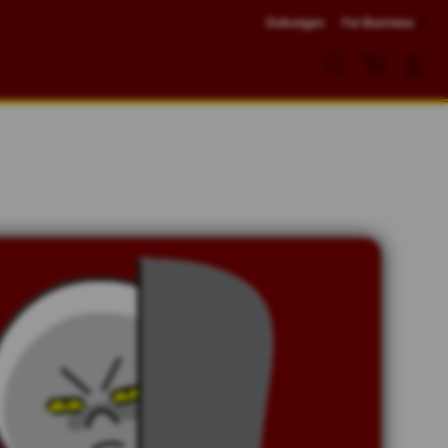
Dukungan
For Business
Cari
Troli
Login/Sign-Up
Cari