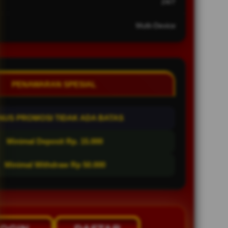
24/7
Multi-Device
PENAWARAN SPESIAL
NUS PROMOSI TIDAK ADA BATAS
Minimal Deposit Rp. 15.000
Minimal Withdraw Rp 50.000