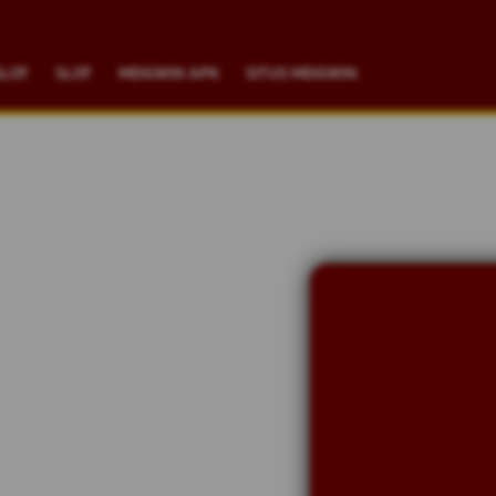
SLOT
SLOT
MDGWIN APK
SITUS MDGWIN