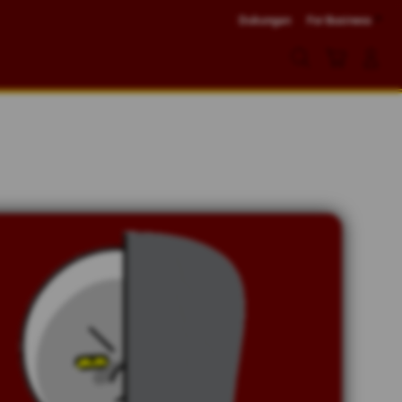
Dukungan
For Business
Cari
Troli
Login/Sign-Up
Cari