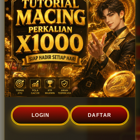
Layanan Support
Platform
BO
LOGIN
DAFTAR