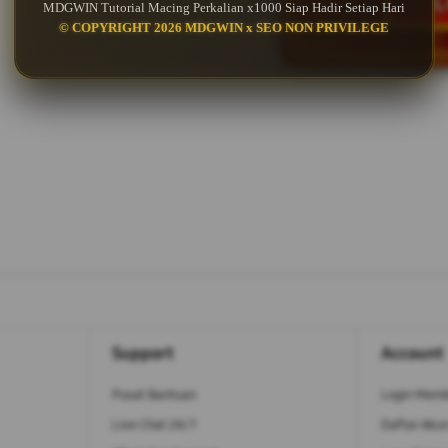
L
MDGWIN Tutorial Macing Perkalian x1000 Siap Hadir Setiap Hari
© COPYRIGHT 2026 MDGWIN x SEO NON PRIVILEGE
Support
Account
Pusat Bantuan
Login Mem
Live Chat 24/7
Daftar Aku