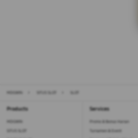
Layer Popup Close
MDGWIN
>
SITUS SLOT
>
SLOT
Footer Navigation
Products
Services
MDGWIN
Promo & Bonus Harian
SITUS SLOT
Turnamen & Event