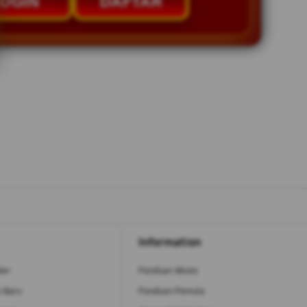
OGIN
DAFTAR
Information
ber
Panduan Akses
n Baru
Panduan Pemula