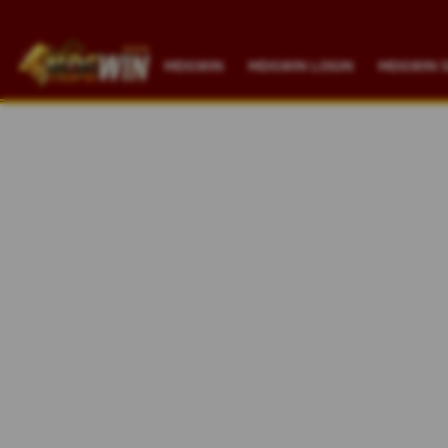
Skip
to
content
MDGWIN
MDGWIN LOGIN
MDGWIN 