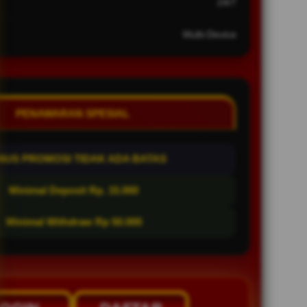
24/7
Multi-Device
PENAWARAN SPESIAL
NUS PROMOSI TIDAK ADA BATAS
Minimal Deposit Rp. 15.000
Minimal Withdraw Rp 50.000