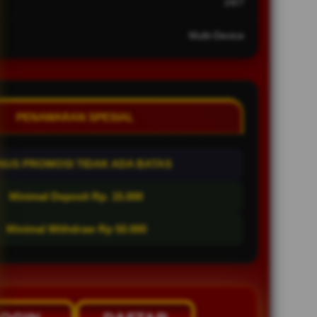
24/7
Multi-Device
PENAWARAN SPESIAL
NUS PROMOSI TIDAK ADA BATAS
Minimal Deposit Rp. 15.000
Minimal Withdraw Rp 50.000