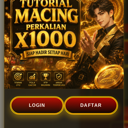
Layanan Support
Platform
BO
LOGIN
DAFTAR