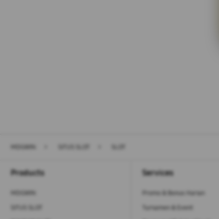
Layer Popup Close
MDGWIN
>
SITUS SLOT
>
SLOT
Footer Navigation
Products
Services
MDGWIN
Promo & Bonus Harian
SITUS SLOT
Turnamen & Event