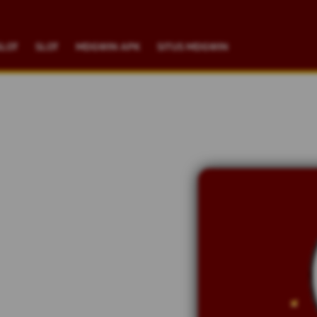
SLOT
SLOT
MDGWIN APK
SITUS MDGWIN