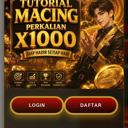
Layanan Support
Platform
BO
LOGIN
DAFTAR