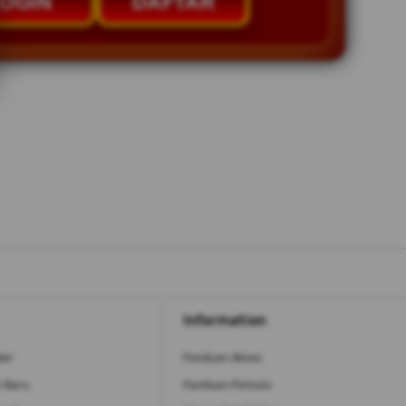
OGIN
DAFTAR
Information
ber
Panduan Akses
n Baru
Panduan Pemula