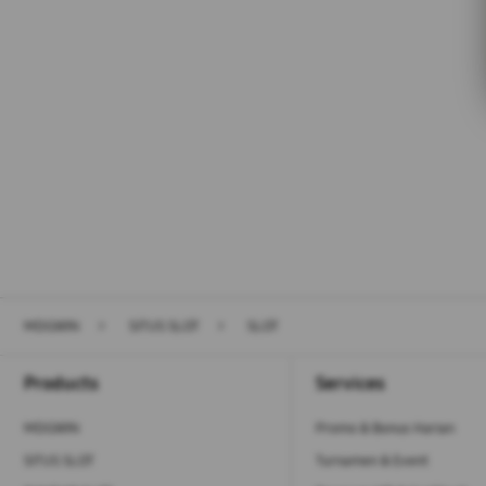
Layer Popup Close
MDGWIN
>
SITUS SLOT
>
SLOT
Footer Navigation
Products
Services
MDGWIN
Promo & Bonus Harian
SITUS SLOT
Turnamen & Event