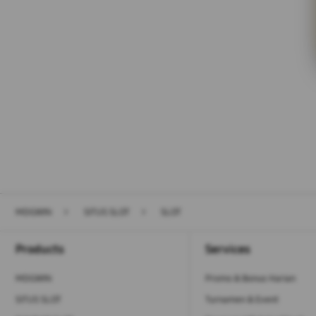
Layer Popup Close
MDGWIN
>
SITUS SLOT
>
SLOT
Footer Navigation
Products
Services
MDGWIN
Promo & Bonus Harian
SITUS SLOT
Turnamen & Event