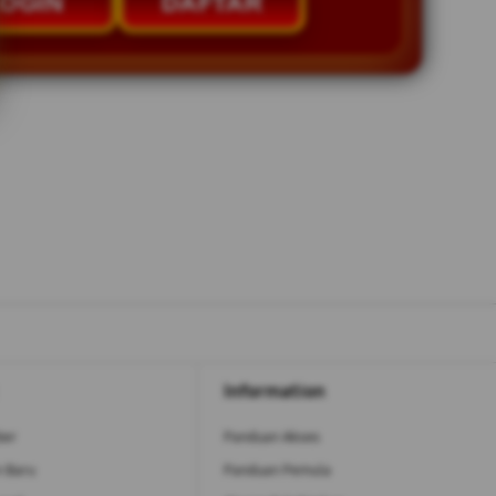
OGIN
DAFTAR
Information
ber
Panduan Akses
n Baru
Panduan Pemula