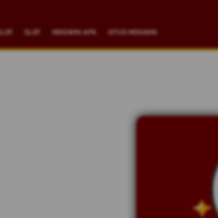
SLOT
SLOT
MDGWIN APK
SITUS MDGWIN