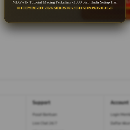
L
MDGWIN Tutorial Macing Perkalian x1000 Siap Hadir Setiap Hari
© COPYRIGHT 2026 MDGWIN x SEO NON PRIVILEGE
Support
Account
Pusat Bantuan
Login Mem
Live Chat 24/7
Daftar Aku