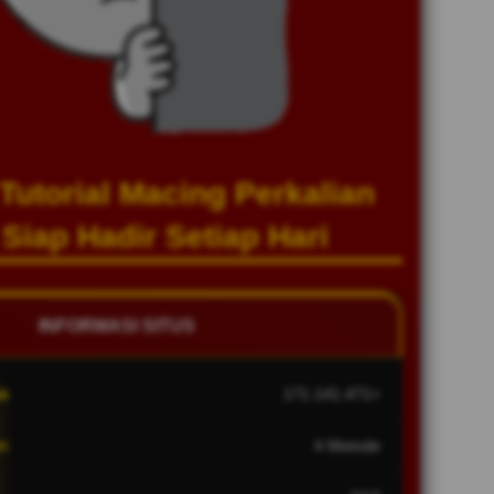
utorial Macing Perkalian
Siap Hadir Setiap Hari
INFORMASI SITUS
a
171.141.471+
n
4 Metode